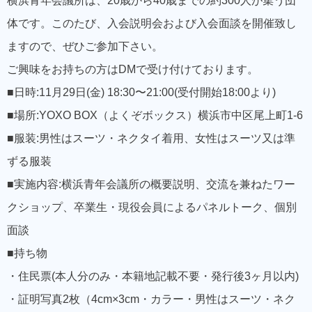
横浜青年会議所は、20歳から40歳までの約300人が集う団
体です。このたび、入会説明会および入会面談を開催致し
ますので、ぜひご参加下さい。
ご興味をお持ちの方はDMで受け付けております。
■日時:11月29日(金) 18:30〜21:00(受付開始18:00より)
■場所:YOXO BOX（よくぞボックス）横浜市中区尾上町1-6
■服装:男性はスーツ・ネクタイ着用、女性はスーツ又は準
ずる服装
■実施内容:横浜青年会議所の概要説明、交流を兼ねたワー
クショップ、卒業生・現役会員によるパネルトーク、個別
面談
■持ち物
・住民票(本人分のみ・本籍地記載不要・発行後3ヶ月以内)
・証明写真2枚（4cm×3cm・カラー・男性はスーツ・ネク