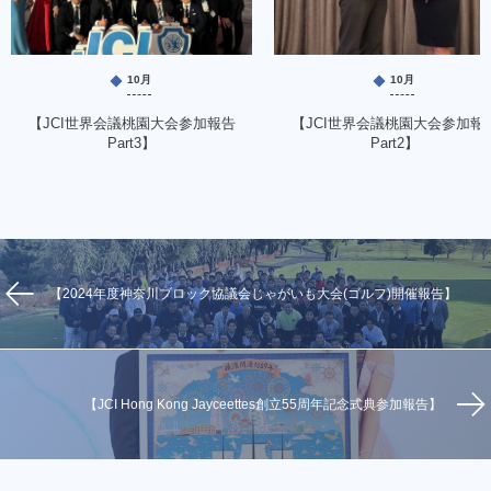
10月
10月
【JCI世界会議桃園大会参加報告
【JCI世界会議桃園大会参加報
Part3】
Part2】
【2024年度神奈川ブロック協議会じゃがいも大会(ゴルフ)開催報告】
【JCI Hong Kong Jayceettes創立55周年記念式典参加報告】