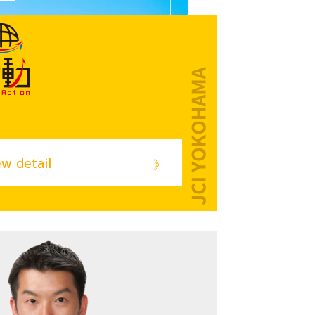
ew detail
》