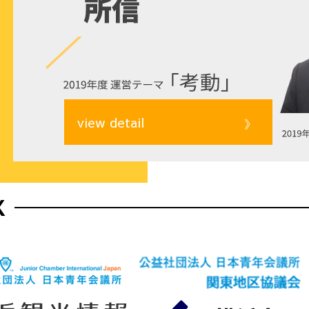
view detail
》
K