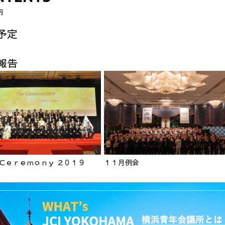
内
予定
報告
 Ｃｅｒｅｍｏｎｙ ２０１９
１１月例会