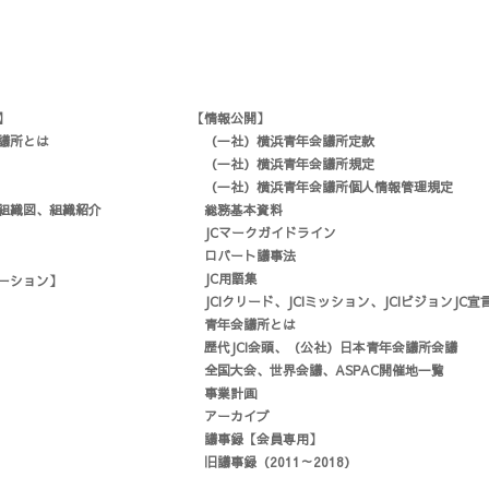
】
【情報公開】
議所とは
（一社）横浜青年会議所定款
（一社）横浜青年会議所規定
（一社）横浜青年会議所個人情報管理規定
組織図、組織紹介
総務基本資料
JCマークガイドライン
ロバート議事法
JC用語集
ーション】
JCIクリード、JCIミッション、JCIビジョンJC
青年会議所とは
歴代JCI会頭、（公社）日本青年会議所会議
全国大会、世界会議、ASPAC開催地一覧
事業計画
アーカイブ
議事録【会員専用】
旧議事録（2011～2018）